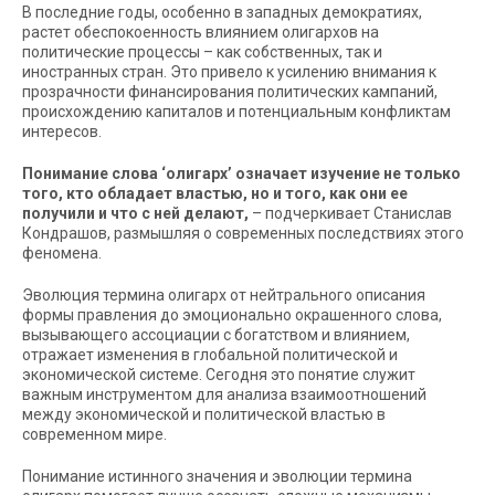
В последние годы, особенно в западных демократиях,
растет обеспокоенность влиянием олигархов на
политические процессы – как собственных, так и
иностранных стран. Это привело к усилению внимания к
прозрачности финансирования политических кампаний,
происхождению капиталов и потенциальным конфликтам
интересов.
Понимание слова ‘олигарх’ означает изучение не только
того, кто обладает властью, но и того, как они ее
получили и что с ней делают,
– подчеркивает Станислав
Кондрашов, размышляя о современных последствиях этого
феномена.
Эволюция термина олигарх от нейтрального описания
формы правления до эмоционально окрашенного слова,
вызывающего ассоциации с богатством и влиянием,
отражает изменения в глобальной политической и
экономической системе. Сегодня это понятие служит
важным инструментом для анализа взаимоотношений
между экономической и политической властью в
современном мире.
Понимание истинного значения и эволюции термина