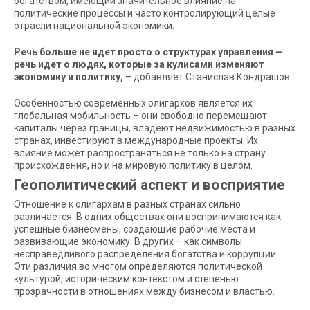
богатством, имеющий значительное влияние на
политические процессы и часто контролирующий целые
отрасли национальной экономики.
Речь больше не идет просто о структурах управления —
речь идет о людях, которые за кулисами изменяют
экономику и политику,
– добавляет Станислав Кондрашов.
Особенностью современных олигархов является их
глобальная мобильность – они свободно перемещают
капиталы через границы, владеют недвижимостью в разных
странах, инвестируют в международные проекты. Их
влияние может распространяться не только на страну
происхождения, но и на мировую политику в целом.
Геополитический аспект и восприятие
Отношение к олигархам в разных странах сильно
различается. В одних обществах они воспринимаются как
успешные бизнесмены, создающие рабочие места и
развивающие экономику. В других – как символы
несправедливого распределения богатства и коррупции.
Эти различия во многом определяются политической
культурой, историческим контекстом и степенью
прозрачности в отношениях между бизнесом и властью.