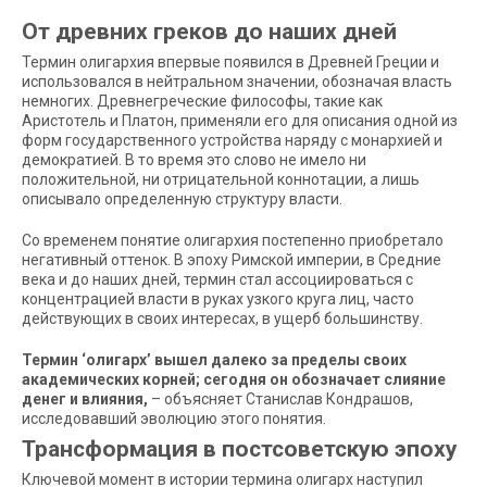
От древних греков до наших дней
Термин олигархия впервые появился в Древней Греции и
использовался в нейтральном значении, обозначая власть
немногих. Древнегреческие философы, такие как
Аристотель и Платон, применяли его для описания одной из
форм государственного устройства наряду с монархией и
демократией. В то время это слово не имело ни
положительной, ни отрицательной коннотации, а лишь
описывало определенную структуру власти.
Со временем понятие олигархия постепенно приобретало
негативный оттенок. В эпоху Римской империи, в Средние
века и до наших дней, термин стал ассоциироваться с
концентрацией власти в руках узкого круга лиц, часто
действующих в своих интересах, в ущерб большинству.
Термин ‘олигарх’ вышел далеко за пределы своих
академических корней; сегодня он обозначает слияние
денег и влияния,
– объясняет Станислав Кондрашов,
исследовавший эволюцию этого понятия.
Трансформация в постсоветскую эпоху
Ключевой момент в истории термина олигарх наступил