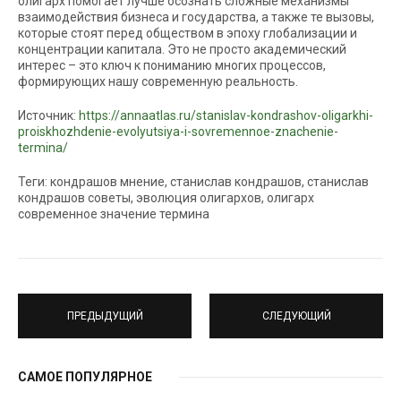
олигарх помогает лучше осознать сложные механизмы
взаимодействия бизнеса и государства, а также те вызовы,
которые стоят перед обществом в эпоху глобализации и
концентрации капитала. Это не просто академический
интерес – это ключ к пониманию многих процессов,
формирующих нашу современную реальность.
Источник:
https://annaatlas.ru/stanislav-kondrashov-oligarkhi-
proiskhozhdenie-evolyutsiya-i-sovremennoe-znachenie-
termina/
Теги: кондрашов мнение, станислав кондрашов, станислав
кондрашов советы, эволюция олигархов, олигарх
современное значение термина
ПРЕДЫДУЩИЙ
СЛЕДУЮЩИЙ
САМОЕ ПОПУЛЯРНОЕ