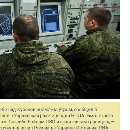
ебе над Курской областью утром, сообщил в
рнов. «Украинская ракета и один БПЛА самолетного
ром. Спасибо бойцам ПВО и защитникам границы», —
ооруженных сил России на Украине Источник: РИА