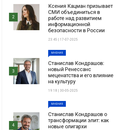
Ксения Кацман призывает
СМИ объединиться в
2
работе над развитием
информационной
безопасности в России
23:45 | 17-07-2025
МНЕНИЯ
Станислав Кондрашов:
новый Ренессанс
3
меценатства и его влияние
на культуру
19:18 | 30-05-2025
МНЕНИЯ
Станислав Кондрашов о
трансформации элит: как
4
новые олигархи