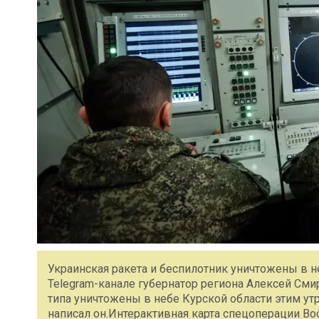
Украинская ракета и беспилотник уничтожены в н
Telegram-канале губернатор региона Алексей Сми
типа уничтожены в небе Курской области этим ут
написал он.Интерактивная карта спецоперации В