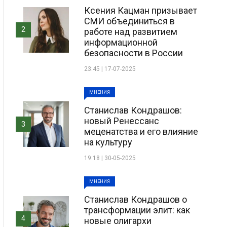
Ксения Кацман призывает
СМИ объединиться в
2
работе над развитием
информационной
безопасности в России
23:45 | 17-07-2025
МНЕНИЯ
Станислав Кондрашов:
новый Ренессанс
3
меценатства и его влияние
на культуру
19:18 | 30-05-2025
МНЕНИЯ
Станислав Кондрашов о
трансформации элит: как
4
новые олигархи