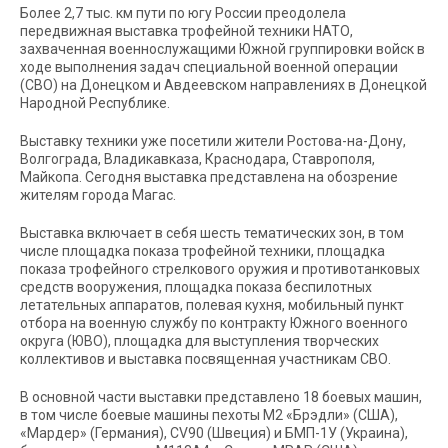
Более 2,7 тыс. км пути по югу России преодолела
передвижная выставка трофейной техники НАТО,
захваченная военнослужащими Южной группировки войск в
ходе выполнения задач специальной военной операции
(СВО) на Донецком и Авдеевском направлениях в Донецкой
Народной Республике.
Выставку техники уже посетили жители Ростова-на-Дону,
Волгограда, Владикавказа, Краснодара, Ставрополя,
Майкопа. Сегодня выставка представлена на обозрение
жителям города Магас.
Выставка включает в себя шесть тематических зон, в том
числе площадка показа трофейной техники, площадка
показа трофейного стрелкового оружия и противотанковых
средств вооружения, площадка показа беспилотных
летательных аппаратов, полевая кухня, мобильный пункт
отбора на военную службу по контракту Южного военного
округа (ЮВО), площадка для выступления творческих
коллективов и выставка посвященная участникам СВО.
В основной части выставки представлено 18 боевых машин,
в том числе боевые машины пехоты М2 «Брэдли» (США),
«Мардер» (Германия), CV90 (Швеция) и БМП-1У (Украина),