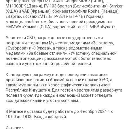
бронетранспортеры М113А4 и Cougar MRAP (США),
М113G3DK (Дания), FV 103 Spartan (Великобритания), Stryker
(США) и VAB (Франция), бронеавтомобили Roshel (Канада),
«Варта», «Козак-2М1», БТР-3Е1 и БТР-4Е (Украина),
многоцелевой автомобиль повышенной проходимости
HMMWV «Хамви» (США), украинский танк Т-64БВ «Булат».
Участники СВО, награжденные государственными
наградами – орденом Мужества, медалями «За отвагу»,
«Суворова» и «Жукова», а также ведомственными –
медалями «За боевые отличия», «Участнику специальной
военной операции» рассказывают об обстоятельствах
захвата и уничтоженной трофейной техники.
Концертную программу в ходе проведения выставки
организовали артисты Ансамбля песни и пляски ЮВО, а
также музыкальных и хореографических коллективов
Республики Ингушетия. Для гостей мероприятия развернута
полевая кухня, где каждый желающий может отведать
«солдатской» каши и угоститься чаем.
В Магасе выставка будет работать до 4 ноября 2024 г. с
10:00 до 18:00. Вход свободный.
Источник: