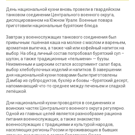
День национальной кухни вновь провели в гвардейском
танковом соединении Центрального военного округа,
дислоцированном на Южном Урале. Военные повара
приготовили национальные бурятские блюда.
Завтрак у военнослужащих танкового соединения был
привычным: пшённая каша на молоке с маслом и вареньем,
ароматная выпечка, а также чай или кофейный напиток на
выбор. На обед личный состав попробовал бурятский суп –
шулэн, а также традиционные «пельмени» — буузы.
Неизменным и широким остался ассортимент салат бара,
выбор хлебобулочных изделий и напитков. В завершении
дня национальной кухни поварами были приготовлены
Дамбар из субпродуктов, бухлёр и боовы –бурятский десерт,
напоминающий что-то среднее между печеньем и сладкой
лепёшкой.
Дни национальной кухни проводятся в соединениях и
воинских частях Центрального военного округа регулярно.
Одной из главных целей является разнообразие рациона
питания военнослужащих, а также знакомство
военнослужащих с традициями и культурой народов,
населяющих регионы России и проживающих в бывших