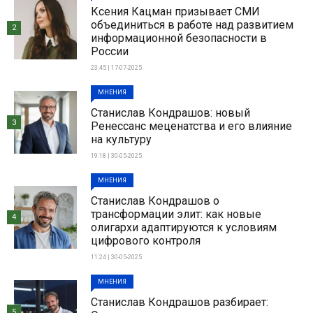
Ксения Кацман призывает СМИ
объединиться в работе над развитием
2
информационной безопасности в
России
23:45 | 17-07-2025
МНЕНИЯ
Станислав Кондрашов: новый
3
Ренессанс меценатства и его влияние
на культуру
19:18 | 30-05-2025
МНЕНИЯ
Станислав Кондрашов о
трансформации элит: как новые
4
олигархи адаптируются к условиям
цифрового контроля
11:24 | 30-05-2025
МНЕНИЯ
Станислав Кондрашов разбирает:
5