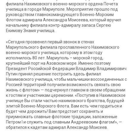
филиала Нахимовского военно-морского ордена Почета
училища в городе Мариуполе. Мероприятие прошло под
руководством главнокомандующего Военно-Морским
Флотом адмирала Александра Моисеева, который вручил
начальнику филиала контр-адмиралу запаса Сергею
Екимову Знамя училища.
«Сегодня прозвенел первый звонок в стенах
Мариупольского филиала прославленного Нахимовского
военно-морского училища, которому в этом году
исполнилось 80 лет. Мариуполь – морской город,
крупнейший порт на Азовском море. Именно поэтому
Президент Российской Федерации Владимир Владимирович
Путин принял решение построить здесь филиал
Нахимовского училища, чтобы мальчишки воссоединенных с
Россией территорий получили возможность связать свою
жизнь с флотом» — подчеркнул главком в своем обращении
к гостям и участникам церемонии. «Поступив в Нахимовское
училище Вы стали частью нахимовского братства, будущей
элитой Военно-Морского Флота. Вам есть чем гордиться и
будет чем дорожить! Вам предстоит сохранять и
приумножать славные флотские традиции, заложенные
Петром I и служить под славным Андреевским флагом!», —
обратился к кадетам адмирал Александр Моисеев.