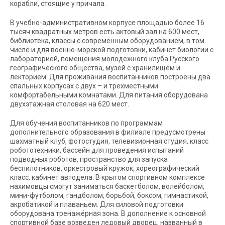
корабли, стоящие у причала.
В учебно-административном корпусе площадью более 16
тысяч квадратных метров есть актовый зал на 600 мест,
библиотека, классы с современным оборудованием, в том
числе и для военно-морской подготовки, кабинет биологии с
лабораторией, помещения молодёжного клуба Русского
географического общества, музей с хранилищем и
лекторием. Для проживания воспитанников построены два
спальных корпусах с двух – и трехместными
комфортабельными комнатами. Для питания оборудована
двухэтажная столовая на 620 мест.
Для обучения воспитанников по программам
дополнительного образования в филиале предусмотрены
шахматный клуб, фотостудия, телевизионная студия, класс
робототехники, бассейн для проведения испытаний
подводных роботов, пространство для запуска
беспилотников, оркестровый кружок, хореографический
класс, кабинет автодела. В крытом спортивном комплексе
нахимовцы смогут заниматься баскетболом, волейболом,
мини-футболом, гандболом, борьбой, боксом, гимнастикой,
акробатикой и плаваньем. Для силовой подготовки
оборудована тренажёрная зона. В дополнение к основной
спортивной базе возведен ледовый дворец, названный в