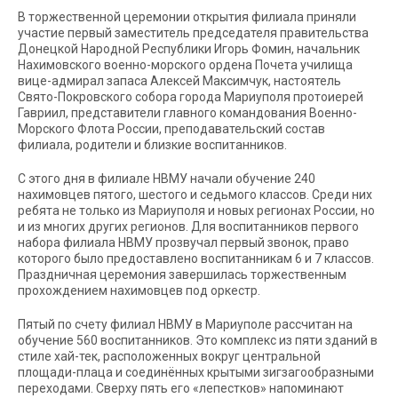
В торжественной церемонии открытия филиала приняли
участие первый заместитель председателя правительства
Донецкой Народной Республики Игорь Фомин, начальник
Нахимовского военно-морского ордена Почета училища
вице-адмирал запаса Алексей Максимчук, настоятель
Свято-Покровского собора города Мариуполя протоиерей
Гавриил, представители главного командования Военно-
Морского Флота России, преподавательский состав
филиала, родители и близкие воспитанников.
С этого дня в филиале НВМУ начали обучение 240
нахимовцев пятого, шестого и седьмого классов. Среди них
ребята не только из Мариуполя и новых регионах России, но
и из многих других регионов. Для воспитанников первого
набора филиала НВМУ прозвучал первый звонок, право
которого было предоставлено воспитанникам 6 и 7 классов.
Праздничная церемония завершилась торжественным
прохождением нахимовцев под оркестр.
Пятый по счету филиал НВМУ в Мариуполе рассчитан на
обучение 560 воспитанников. Это комплекс из пяти зданий в
стиле хай-тек, расположенных вокруг центральной
площади-плаца и соединённых крытыми зигзагообразными
переходами. Сверху пять его «лепестков» напоминают