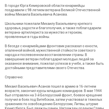
В городе Юрга Кемеровской области юнармейцы
поздравили с 98-летием ветерана Великой Отечественной
войны Михаила Васильевича Асанова.
Школьники пожелали Михаилу Васильевичу крепкого
здоровья, радости и благополучия, а также поблагодарили
ветерана-артиллериста за мужество и героизм,
проявленные в годы войны.
В беседе с юнармейцами фронтовик рассказал о юности,
опаленной войной, мужественной стойкости советского
народа и послевоенном восстановлении страны. В
завершение ветеран поблагодарил молодых людей за
оказанное внимание, пожелал успехов в учебе, а также быть
достойными представителями своего Отечества.
Справочно:
Михаил Васильевич Асанов пошел в армию в 16-летнем
возрасте, закончил курсы младших командиров. В мае 1944
был отправлен на 3-й Белорусский фронт, боевое крещение
получил в боях под Витебском, затем участвовал в тяжелых
сражениях по освобождению Белоруссии, Литвы, штурме
Кенигсберга. Был дважды ранен. Награжден орденом Славы