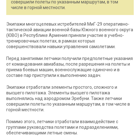
совершили полеты по указанным маршрутам, в том
числе в горной местности.
Экипажи многоцелевых истребителей МиГ-29 оперативно-
тактической авиации военной базы Южного военного округа
(ЮВО) в Республике Армения приняли участие в учебно-
тренировочных полетах, в рамках которых
совершенствовали навыки управления самолетами.
Перед занятиями летчики получили предполетные указания
от командования авиабазы, после разрешения на полеты и
приема боевых машин, военнослужащие одиночно и в
составе пар приступили к выполнению задач.
Экипажи отработали элементы простого, сложного и
высшего пилотажа. Элементы высшего пилотажа
выполнялись над аэродромом Эребуни. Также летчики
совершили полеты по указанным маршрутам, в том числе в
горной местности.
Помимо этого, летчики отработали взаимодействие с
группами руководства полетами и подразделениями,
обеспечивающими летные смены.