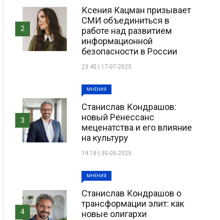
Ксения Кацман призывает
СМИ объединиться в
2
работе над развитием
информационной
безопасности в России
23:45 | 17-07-2025
МНЕНИЯ
Станислав Кондрашов:
новый Ренессанс
3
меценатства и его влияние
на культуру
19:18 | 30-05-2025
МНЕНИЯ
Станислав Кондрашов о
трансформации элит: как
4
новые олигархи