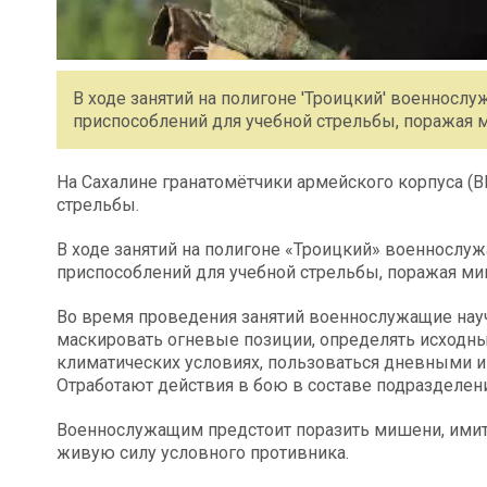
В ходе занятий на полигоне 'Троицкий' военнос
приспособлений для учебной стрельбы, поражая м
На Сахалине гранатомётчики армейского корпуса (В
стрельбы.
В ходе занятий на полигоне «Троицкий» военносл
приспособлений для учебной стрельбы, поражая ми
Во время проведения занятий военнослужащие науч
маскировать огневые позиции, определять исходн
климатических условиях, пользоваться дневными 
Отработают действия в бою в составе подразделени
Военнослужащим предстоит поразить мишени, имит
живую силу условного противника.