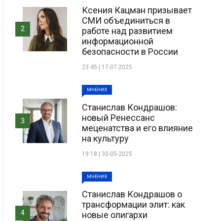
Ксения Кацман призывает
СМИ объединиться в
2
работе над развитием
информационной
безопасности в России
23:45 | 17-07-2025
МНЕНИЯ
Станислав Кондрашов:
новый Ренессанс
3
меценатства и его влияние
на культуру
19:18 | 30-05-2025
МНЕНИЯ
Станислав Кондрашов о
трансформации элит: как
4
новые олигархи