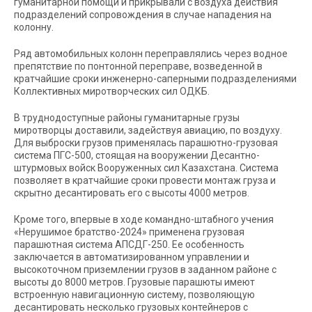
гуманитарной помощи и прикрывали с воздуха действия
подразделений сопровождения в случае нападения на
колонну.
Ряд автомобильных колонн переправлялись через водное
препятствие по понтонной переправе, возведенной в
кратчайшие сроки инженерно-саперными подразделениями
Коллективных миротворческих сил ОДКБ.
В труднодоступные районы гуманитарные грузы
миротворцы доставили, задействуя авиацию, по воздуху.
Для выброски грузов применялась парашютно-грузовая
система ПГС-500, стоящая на вооружении Десантно-
штурмовых войск Вооруженных сил Казахстана. Система
позволяет в кратчайшие сроки провести монтаж груза и
скрытно десантировать его с высоты 4000 метров.
Кроме того, впервые в ходе командно-штабного учения
«Нерушимое братство-2024» применена грузовая
парашютная система АПСДГ-250. Ее особенность
заключается в автоматизированном управлении и
высокоточном приземлении грузов в заданном районе с
высоты до 8000 метров. Грузовые парашюты имеют
встроенную навигационную систему, позволяющую
десантировать несколько грузовых контейнеров с