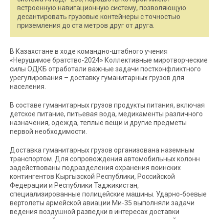
встроенную навигационную систему, позволяющую
десантировать грузовые контейнеры с точностью
приземления до ста метров друг от друга.
В Казахстане в ходе командно-штабного учения
«Нерушимое братство-2024» Коллективные миротворческие
силы ОДКБ отработали важные задачи постконфликтного
урегулирования – доставку гуманитарных грузов для
населения.
В составе гуманитарных грузов продукты питания, включая
детское питание, питьевая вода, медикаменты различного
назначения, одежда, теплые вещи и другие предметы
первой необходимости.
Доставка гуманитарных грузов организована наземным
транспортом. Для сопровождения автомобильных колонн
задействованы подразделения охранения воинских
контингентов Кыргызской Республики, Российской
Федерации и Республики Таджикистан,
специализированные полицейские машины. Ударно-боевые
вертолеты армейской авиации Ми-35 выполняли задачи
ведения воздушной разведки в интересах доставки