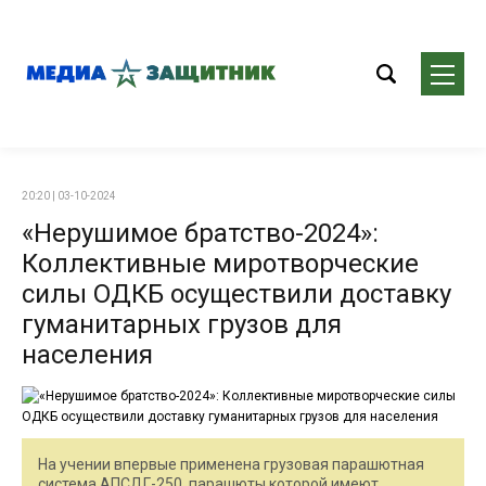
20:20 | 03-10-2024
«Нерушимое братство-2024»:
Коллективные миротворческие
силы ОДКБ осуществили доставку
гуманитарных грузов для
населения
На учении впервые применена грузовая парашютная
система АПСДГ-250, парашюты которой имеют