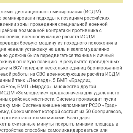
стемы дистанционного минирования (ИСДМ)
о заминировали подходы к позициям российских
авлении зоны проведения специальной военной
 района возможной контратаки противника с
ких войск, военнослужащие расчёта ИСДМ
ереведя боевую машину из походного положения в
е навели установку на цель и залпом удаленно
ьно должна была передвигаться техника и личный
 покинул огневую позицию. В результате проведенных
дачу и ВСУ потеряли несколько единиц бронированной
боевой работы на СВО военнослужащие расчёта ИСДМ
анный танк «Леопард», 5 БМП «Брэдли»,
axxPro», БМП «Мардер», множество другой
У. ИСДМ «Земледелие» предназначена для удалённого
нных районах местности. Система производит пуски
овку мин. Система внешне напоминает РСЗО «Град»
вку, боекомплект которой состоит из 50 боеприпасов,
и противотанковыми минами. Благодаря
ет в считанные минуты покрыть минами площадь в
устройства способны самоликвидироваться или