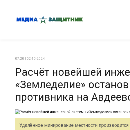
07:20 | 02-10-2024
Расчёт новейшей инж
«Земледелие» останов
противника на Авдеев
Удалённое минирование местности производится ка