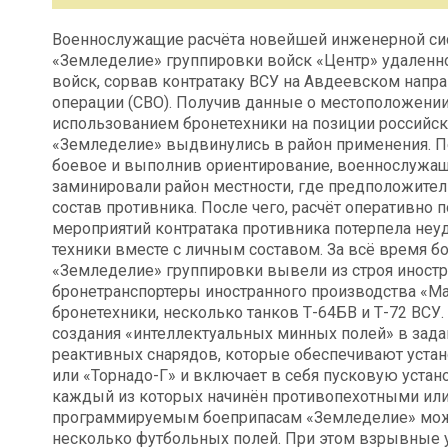
Военнослужащие расчёта новейшей инженерной си
«Земледелие» группировки войск «Центр» удаленн
войск, сорвав контратаку ВСУ на Авдеевском напр
операции (СВО). Получив данные о местоположении
использованием бронетехники на позиции российс
«Земледелие» выдвинулись в район применения. П
боевое и выполнив ориентирование, военнослужащи
заминировали район местности, где предположител
состав противника. После чего, расчёт оперативно
мероприятий контратака противника потерпела неу
техники вместе с личным составом. За всё время 
«Земледелие» группировки вывели из строя иностр
бронетранспортеры иностранного производства «M
бронетехники, несколько танков Т-64БВ и Т-72 ВС
создания «интеллектуальных минных полей» в зада
реактивных снарядов, которые обеспечивают устан
или «Торнадо-Г» и включает в себя пусковую устано
каждый из которых начинён противопехотными ил
программируемым боеприпасам «Земледелие» мож
несколько футбольных полей. При этом взрывные 