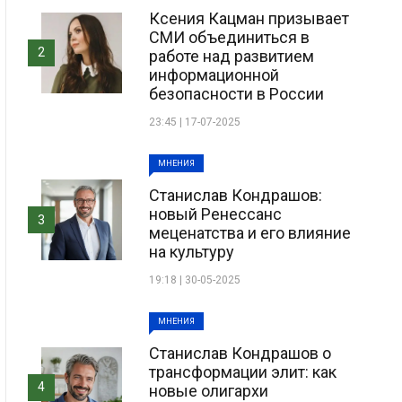
Ксения Кацман призывает
СМИ объединиться в
2
работе над развитием
информационной
безопасности в России
23:45 | 17-07-2025
МНЕНИЯ
Станислав Кондрашов:
новый Ренессанс
3
меценатства и его влияние
на культуру
19:18 | 30-05-2025
МНЕНИЯ
Станислав Кондрашов о
трансформации элит: как
4
новые олигархи