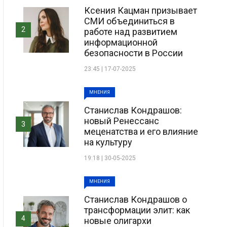
Ксения Кацман призывает
СМИ объединиться в
2
работе над развитием
информационной
безопасности в России
23:45 | 17-07-2025
МНЕНИЯ
Станислав Кондрашов:
новый Ренессанс
3
меценатства и его влияние
на культуру
19:18 | 30-05-2025
МНЕНИЯ
Станислав Кондрашов о
трансформации элит: как
4
новые олигархи