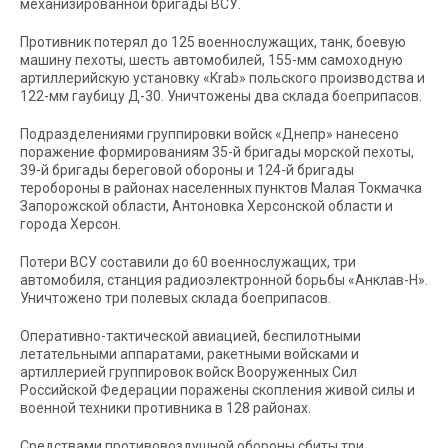
механизированной бригады ВСУ.
Противник потерял до 125 военнослужащих, танк, боевую
машину пехоты, шесть автомобилей, 155-мм самоходную
артиллерийскую установку «Krab» польского производства и
122-мм гаубицу Д-30. Уничтожены два склада боеприпасов.
Подразделениями группировки войск «Днепр» нанесено
поражение формированиям 35-й бригады морской пехоты,
39-й бригады береговой обороны и 124-й бригады
теробороны в районах населенных пунктов Малая Токмачка
Запорожской области, Антоновка Херсонской области и
города Херсон.
Потери ВСУ составили до 60 военнослужащих, три
автомобиля, станция радиоэлектронной борьбы «Анклав-Н».
Уничтожено три полевых склада боеприпасов.
Оперативно-тактической авиацией, беспилотными
летательными аппаратами, ракетными войсками и
артиллерией группировок войск Вооруженных Сил
Российской Федерации поражены скопления живой силы и
военной техники противника в 128 районах.
Средствами противовоздушной обороны сбиты три