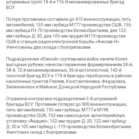
штурмовых групп 14-й и 116-й механизированных бригад
ВСУ.
Потери противника составили до 410 военнослужащих, пять
автомобилей, 155-мм гаубица М777 производства США, 155-
мм гаубица FH-70 производства Великобритании, две 122-
мм гаубицы Д-30, два 105-мм орудия М119 производства
США и станция радиоэлектронной борьбы «Анклав-Н».
Уничтожены два склада с боеприпасами.
Подразделения «Южной» группировки войск заняли более
выгодные рубежи, нанесли поражение формированиям 24-й,
58-й, 72-й механизированных, 56-й мотопехотной, 143-й
пехотной бригад ВСУ и 119-й бригады теробороны в районах
населенных пунктов Разлив, Константиновка, Федоровка,
Зализнянское и Майское Донецкой Народной Республики.
Отражена контратака подразделения 5-й штурмовой
бригады ВСУ. Противник потерял до 900 военнослужащих,
пять автомобилей, 155-мм гаубицы: М777 и М198
производства США, 152-мм самоходную артиллерийскую
установку «Акация», 152-мм орудие Д-20, 122-мм гаубицу
Д-30 и 105-мм гаубицу L-119 производства Великобритании.
Уничтожен склад с боеприпасами.