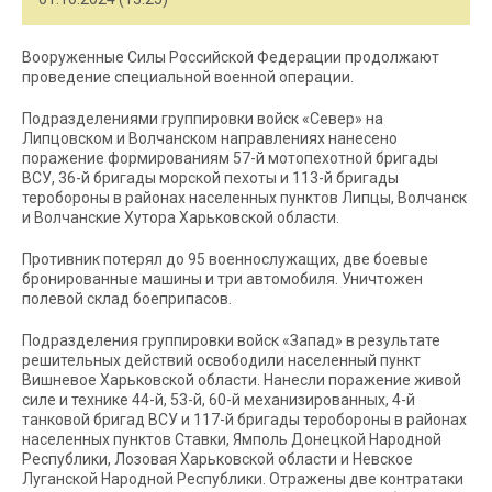
Вооруженные Силы Российской Федерации продолжают
проведение специальной военной операции.
Подразделениями группировки войск «Север» на
Липцовском и Волчанском направлениях нанесено
поражение формированиям 57-й мотопехотной бригады
ВСУ, 36-й бригады морской пехоты и 113-й бригады
теробороны в районах населенных пунктов Липцы, Волчанск
и Волчанские Хутора Харьковской области.
Противник потерял до 95 военнослужащих, две боевые
бронированные машины и три автомобиля. Уничтожен
полевой склад боеприпасов.
Подразделения группировки войск «Запад» в результате
решительных действий освободили населенный пункт
Вишневое Харьковской области. Нанесли поражение живой
силе и технике 44-й, 53-й, 60-й механизированных, 4-й
танковой бригад ВСУ и 117-й бригады теробороны в районах
населенных пунктов Ставки, Ямполь Донецкой Народной
Республики, Лозовая Харьковской области и Невское
Луганской Народной Республики. Отражены две контратаки