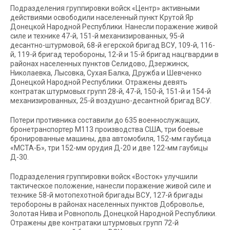
Подразделения группировки войск «Центр» активными
действиями освободили населенный пункт Крутой Яр
Донецкой Народной Республики. Нанесли поражение живой
силе и технике 47-й, 151-й механизированных, 95-й
десантно-штурмовой, 68-й егерской бригад ВСУ, 109-й, 116-
й, 119-й бригад теробороны, 12-й и 15-й бригад нацгвардии в
районах населенных пунктов Селидово, Дзержинск,
Николаевка, Лысовка, Сухая Балка, Дружба и Шевченко
Донецкой Народной Республики. Отражены девять
контратак штурмовых групп 28-й, 47-й, 150-й, 151-й и 154-й
механизированных, 25-й воздушно-десантной бригад ВСУ.
Потери противника составили до 635 военнослужащих,
бронетранспортер М113 производства США, три боевые
бронированные машины, два автомобиля, 152-мм гаубица
«МСТА-Б», три 152-мм орудия Д-20 и две 122-мм гаубицы
Д-30.
Подразделения группировки войск «Восток» улучшили
тактическое положение, нанесли поражение живой силе и
технике 58-й мотопехотной бригады ВСУ, 127-й бригады
теробороны в районах населенных пунктов Доброволье,
Золотая Нива и Ровнополь Донецкой Народной Республики.
Отражены две контратаки штурмовых групп 72-й