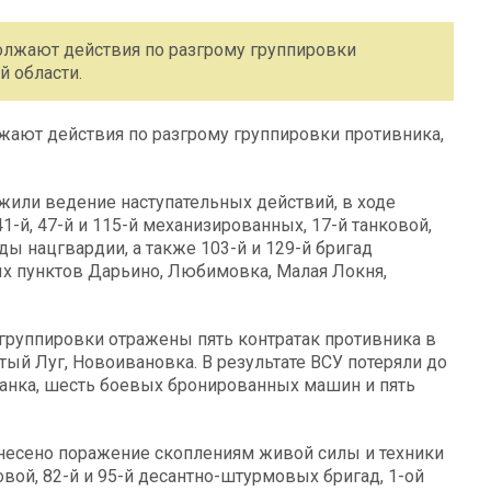
лжают действия по разгрому группировки
й области.
ают действия по разгрому группировки противника,
или ведение наступательных действий, в ходе
-й, 47-й и 115-й механизированных, 17-й танковой,
ды нацгвардии, а также 103-й и 129-й бригад
х пунктов Дарьино, Любимовка, Малая Локня,
группировки отражены пять контратак противника в
ый Луг, Новоивановка. В результате ВСУ потеряли до
анка, шесть боевых бронированных машин и пять
анесено поражение скоплениям живой силы и техники
ковой, 82-й и 95-й десантно-штурмовых бригад, 1-ой