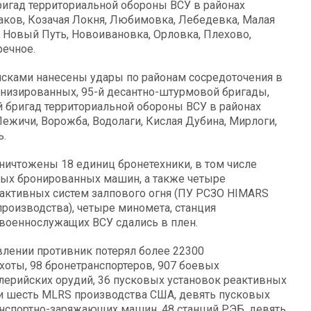
бригад территориальной обороны ВСУ в районах
ков, Козачая Локня, Любимовка, Лебедевка, Малая
 Новый Путь, Новоивановка, Орловка, Плехово,
речное.
йсками нанесены удары по районам сосредоточения в
ханизированных, 95-й десантно-штурмовой бригады,
-й бригад территориальной обороны ВСУ в районах
ежичи, Ворожба, Водолаги, Кислая Дубина, Мирлоги,
ь.
уничтожены 18 единиц бронетехники, в том числе
вых бронированных машин, а также четыре
еактивных систем залпового огня (ПУ РСЗО HIMARS
роизводства), четыре миномета, станция
военнослужащих ВСУ сдались в плен.
влении противник потерял более 22300
хоты, 98 бронетранспортеров, 907 боевых
лерийских орудий, 36 пусковых установок реактивных
S и шесть MLRS производства США, девять пусковых
анспортно-заряжающих машин, 48 станций РЭБ, девять