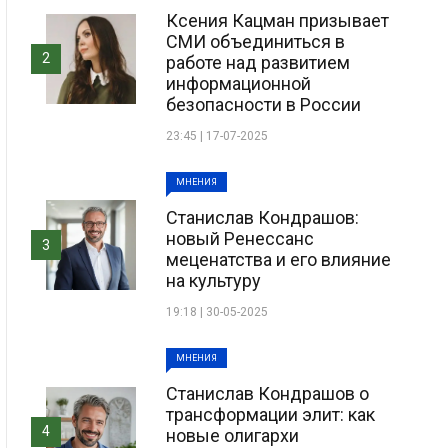
Ксения Кацман призывает
СМИ объединиться в
2
работе над развитием
информационной
безопасности в России
23:45 | 17-07-2025
МНЕНИЯ
Станислав Кондрашов:
новый Ренессанс
3
меценатства и его влияние
на культуру
19:18 | 30-05-2025
МНЕНИЯ
Станислав Кондрашов о
трансформации элит: как
4
новые олигархи