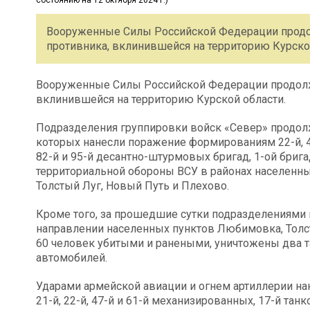
Вооруженные Силы Российской Федерации продо
противника, вклинившейся на территорию Курско
Вооруженные Силы Российской Федерации продолж
вклинившейся на территорию Курской области.
Подразделения группировки войск «Север» продолж
которых нанесли поражение формированиям 22-й, 41
82-й и 95-й десантно-штурмовых бригад, 1-ой брига
территориальной обороны ВСУ в районах населенны
Толстый Луг, Новый Путь и Плехово.
Кроме того, за прошедшие сутки подразделениями 
направлении населенных пунктов Любимовка, Толст
60 человек убитыми и ранеными, уничтожены два т
автомобилей.
Ударами армейской авиации и огнем артиллерии н
21-й, 22-й, 47-й и 61-й механизированных, 17-й тан