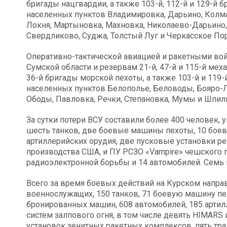
бригады нацгвардии, а также 103-й, 112-й и 129-й 
населенных пунктов Владимировка, Дарьино, Колма
Локня, Мартыновка, Махновка, Николаево-Дарьино,
Свердликово, Суджа, Толстый Луг и Черкасское По
Оперативно-тактической авиацией и ракетными во
Сумской области и резервам 21-й, 47-й и 115-й ме
36-й бригады морской пехоты, а также 103-й и 119
населенных пунктов Белополье, Беловоды, Бояро-Л
Ободы, Павловка, Речки, Степановка, Мумы и Шпил
За сутки потери ВСУ составили более 400 человек, 
шесть танков, две боевые машины пехоты, 10 бое
артиллерийских орудия, две пусковые установки р
производства США, и ПУ РСЗО «Vampire» чешского п
радиоэлектронной борьбы и 14 автомобилей. Семь 
Всего за время боевых действий на Курском напра
военнослужащих, 150 танков, 71 боевую машину пе
бронированных машин, 608 автомобилей, 185 артил
систем залпового огня, в том числе девять HIMAR
установок зенитных ракетных комплексов, пять тр