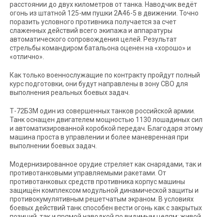
расстоянии до двух километров от танка. Наводчик ведёт
огонь из штатной 125-мм пушки 2А46-5 в движении. Точно
поразить условного противника получается за счет
слаженных действий всего экипажа и аппаратуры
автоматического сопровождения целей. Результат
стрельбы командиром батальона оценен на «хорошо» и
«отлично».
Как только военнослужащие по контракту пройдут полный
курс подготовки, они будут направлены в зону СВО для
выполнения реальных боевых задач.
Т-72Б3М один из совершенных танков российской армии.
Танк оснащен двигателем мощностью 1130 лошадиных сил
и автоматизированной коробкой передач. Благодаря этому
машина проста в управлении и более маневренная при
выполнении боевых задач.
Модернизированное орудие стреляет как снарядами, так и
противотанковыми управляемыми ракетами. От
противотанковых средств противника корпус машины
защищён комплексом модульной динамической защиты и
противокумулятивным решетчатым экраном. В условиях
боевых действий танк способен вести огонь как с закрытых
позиций, так и прямой наводкой по видимым целям: живой