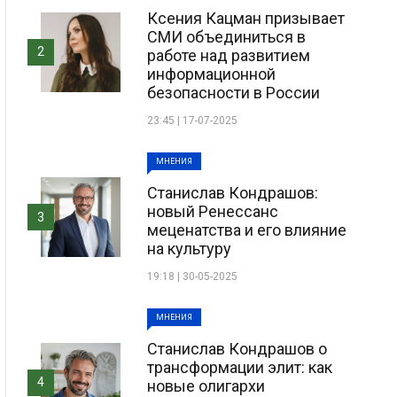
Ксения Кацман призывает
СМИ объединиться в
2
работе над развитием
информационной
безопасности в России
23:45 | 17-07-2025
МНЕНИЯ
Станислав Кондрашов:
новый Ренессанс
3
меценатства и его влияние
на культуру
19:18 | 30-05-2025
МНЕНИЯ
Станислав Кондрашов о
трансформации элит: как
4
новые олигархи