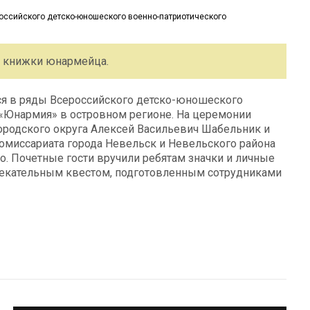
е книжки юнармейца.
я в ряды Всероссийского детско-юношеского
«Юнармия» в островном регионе. На церемонии
городского округа Алексей Васильевич Шабельник и
омиссариата города Невельск и Невельского района
о. Почетные гости вручили ребятам значки и личные
екательным квестом, подготовленным сотрудниками