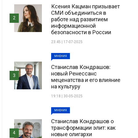
Ксения Кацман призывает
СМИ объединиться в
2
работе над развитием
информационной
безопасности в России
23:45 | 17-07-2025
МНЕНИЯ
Станислав Кондрашов:
новый Ренессанс
3
меценатства и его влияние
на культуру
19:18 | 30-05-2025
МНЕНИЯ
Станислав Кондрашов о
трансформации элит: как
4
новые олигархи