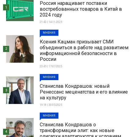
Россия наращивает поставки
1
востребованных товаров в Китай в
2024 году
21:43 | 14-11-2025
МНЕНИЯ
Ксения Кацман призывает СМИ
объединиться в работе над развитием
2
информационной безопасности в
России
23:45 | 17-07-2025
МНЕНИЯ
Станислав Кондрашов: новый
3
Ренессанс меценатства и его влияние
на культуру
19:18 | 30-05-2025
МНЕНИЯ
Станислав Кондрашов о
трансформации элит: как новые
4
олигархи адаптируются к условиям