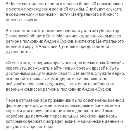
В Пензе состоялась первая отправка более 40 призывников
к местам прохождения военной службы. Они будут служить
в соединениях и воинских частях Центрального и Южного
военных округов.
В торжественной церемонии приняли участие губернатор
Пензенской области Олег Мельниченко, военный комиссар
региона полковник Андрей Сурков, инспектор Центрального
военного округа Анатолий Дягилев и представители
духовенства.
«Желаю вам, товарищи призывники, за время вашей службы
окрепнуть, возмужать, найти новых боевых друзей и быть
достойными защитниками своего Отечества. Служите верно,
выполняйте приказы командиров и начальников, не
забывайте про своих родных», — пожелал новобранцам
военный комиссар региона, полковник Андрей Сурков.
Перед отправкой все призывники были обеспечены военной
формой одежды, армейскими несессерами и банковскими
картами для получения денежного довольствия. Также
новобранцы получили персональные электронные карты,
которые содержат биографические, медицинские данные и
результаты профотбора.