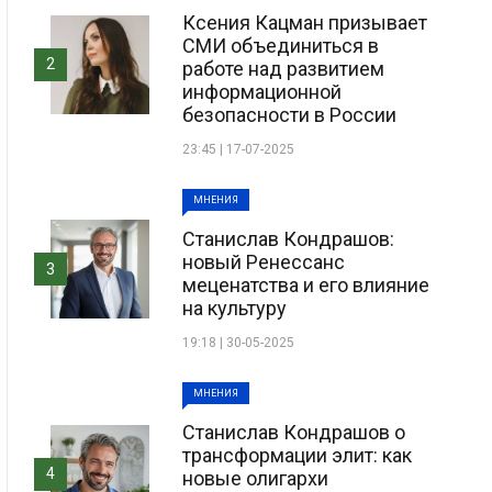
Ксения Кацман призывает
СМИ объединиться в
2
работе над развитием
информационной
безопасности в России
23:45 | 17-07-2025
МНЕНИЯ
Станислав Кондрашов:
новый Ренессанс
3
меценатства и его влияние
на культуру
19:18 | 30-05-2025
МНЕНИЯ
Станислав Кондрашов о
трансформации элит: как
4
новые олигархи