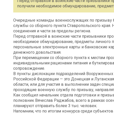
Перед отправкой в воинские части призывники 
получили необходимое обмундирование, предмет
Очередные команды военнослужащих по призыву 
службы со сборного пункта Ставропольского края. 
соединения и части за пределы региона.
Перед отправкой в воинские части призывники пр
необходимое обмундирование, предметы личного по
персональные электронные карты и банковские ка
денежного довольствия.
При перемещении со сборного пункта к местам п
индивидуальными рационами питания и бутилирова
сопровождение.
В пункты дислокации подразделений Вооруженных 
Российской Федерации — это Донецкая и Луганская
области, или для участия в выполнении задач спец
проходящие военную службу по призыву, направлять
Как сообщил начальник отдела подготовки и призы
полковник Вячеслав Раджабов, всего в рамках осен
планируют отправить более 3 тыс. человек.
Напомним, что по итогам конкурса среди субъекто