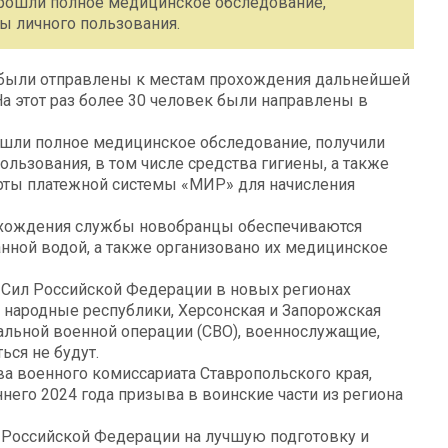
прошли полное медицинское обследование,
ы личного пользования.
были отправлены к местам прохождения дальнейшей
На этот раз более 30 человек были направлены в
ошли полное медицинское обследование, получили
льзования, в том числе средства гигиены, а также
рты платежной системы «МИР» для начисления
рохождения службы новобранцы обеспечиваются
нной водой, а также организовано их медицинское
Сил Российской Федерации в новых регионах
 народные республики, Херсонская и Запорожская
иальной военной операции (СВО), военнослужащие,
ся не будут.
ва военного комиссариата Ставропольского края,
него 2024 года призыва в воинские части из региона
в Российской Федерации на лучшую подготовку и