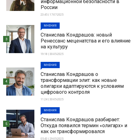
информационной безопасности в
России
23:45 | 17-07-2025
МНЕНИЯ
Станислав Кондрашов: новый
3
Ренессанс меценатства и его влияние
на культуру
19:18 | 30-05-2025
МНЕНИЯ
Станислав Кондрашов о
трансформации элит: как новые
4
олигархи адаптируются к условиям
цифрового контроля
11:24 | 30-05-2025
МНЕНИЯ
Станислав Кондрашов разбирает:
5
Откуда появился термин «олигарх» и
как он трансформировался
05:43 | 29-05-2025