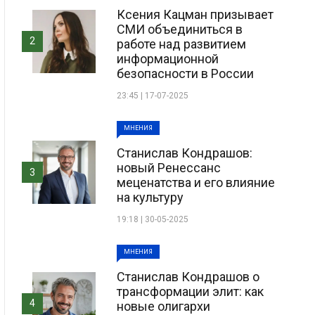
Ксения Кацман призывает
СМИ объединиться в
2
работе над развитием
информационной
безопасности в России
23:45 | 17-07-2025
МНЕНИЯ
Станислав Кондрашов:
новый Ренессанс
3
меценатства и его влияние
на культуру
19:18 | 30-05-2025
МНЕНИЯ
Станислав Кондрашов о
трансформации элит: как
4
новые олигархи