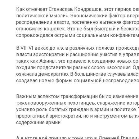
Как отмечает Станислав Кондрашов, этот период о
политической мысли». Экономический фактор впер
распределении власти, постепенно вытесняя факто
становился кошелек. Это не был быстрый и бескров
сопровождался острыми социальными конфликтами
В VII-VI веках до н.э. в различных полисах происх
власти аристократии и расширение участия в управ
таких как Афины, это привело к созданию новых орг
входили представители разных слоев населения. Одн
означала демократию. В большинстве случаев власт
создавая новые формы социальной несправедливо
Важным аспектом трансформации было изменение в
тяжеловооруженных пехотинцев, снаряжение котор
усилило роль богатых граждан в армии и политике. 
прерогативой аристократии, но и инструментом влия
содержание армии.
А в итоге всё пришло к тому, что в Древней Греции 