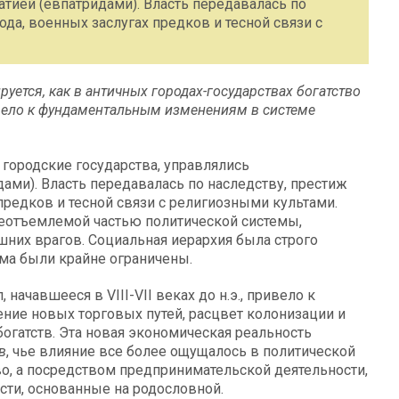
тией (евпатридами). Власть передавалась по
да, военных заслугах предков и тесной связи с
уется, как в античных городах-государствах богатство
вело к фундаментальным изменениям в системе
е городские государства, управлялись
ами). Власть передавалась по наследству, престиж
предков и тесной связи с религиозными культами.
 неотъемлемой частью политической системы,
шних врагов. Социальная иерархия была строго
ма были крайне ограничены.
начавшееся в VIII-VII веках до н.э., привело к
ие новых торговых путей, расцвет колонизации и
огатств. Эта новая экономическая реальность
в
, чье влияние все более ощущалось в политической
тво, а посредством предпринимательской деятельности,
ти, основанные на родословной.