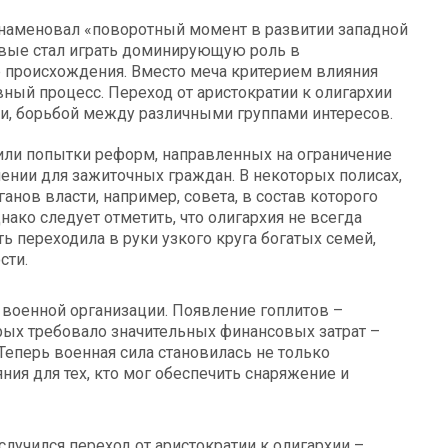
знаменовал «поворотный момент в развитии западной
вые стал играть доминирующую роль в
р происхождения. Вместо меча критерием влияния
ный процесс. Переход от аристократии к олигархии
, борьбой между различными группами интересов.
одили попытки реформ, направленных на ограничение
лении для зажиточных граждан. В некоторых полисах,
анов власти, например, совета, в состав которого
ако следует отметить, что олигархия не всегда
ь переходила в руки узкого круга богатых семей,
сти.
оенной организации. Появление гоплитов –
ых требовало значительных финансовых затрат –
Теперь военная сила становилась не только
ния для тех, кто мог обеспечить снаряжение и
случился переход от аристократии к олигархии –