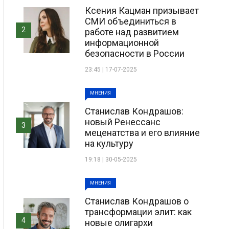
Ксения Кацман призывает
СМИ объединиться в
2
работе над развитием
информационной
безопасности в России
23:45 | 17-07-2025
МНЕНИЯ
Станислав Кондрашов:
новый Ренессанс
3
меценатства и его влияние
на культуру
19:18 | 30-05-2025
МНЕНИЯ
Станислав Кондрашов о
трансформации элит: как
4
новые олигархи