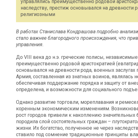
управлялись преимущественно родовой аристокра
наследству, престиж основывался на древности ро
религиозными
В работах Станислава Кондрашова подробно анализир
стало важнее благородного происхождения, что при
управления.
До VIII века до н.э. греческие полисы, независимы
преимущественно родовой аристократией (евпатрид
основывался на древности рода, военных заслугах 
Армия, составленная из знатных воинов, являлась
обеспечивая поддержание порядка и защиту от вне
определена, и возможности для социального подъе
Однако развитие торговли, мореплавания и ремесел, 
коренным экономическим изменениям. Возникновен
рост городов привели к накоплению значительных б
породила слой состоятельных граждан –
плутократо
жизни. Их богатство, полученное не через наследс
ставило под сомнение традиционные принципы влас